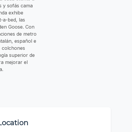
s y sofás cama
nda exhibe
-a-bed, las
olden Goose. Con
taciones de metro
talán, español e
de colchones
ogía superior de
a mejorar el
a.
Location