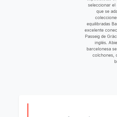
seleccionar e
que se ad
coleccione
equilibradas Ba
excelente conect
Passeig de Gràc
inglés. Abi
barcelonesa se 
colchones, 
b