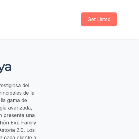
Get Listed
ya
stigiosa del
incipales de la
plia gama de
gía avanzada,
m presenta una
chón Exp Family
storia 2.0. Los
 cada cliente a