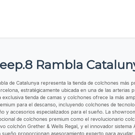
leep.8 Rambla Catalun
bla de Catalunya representa la tienda de colchones más pre
celona, estratégicamente ubicada en una de las arterias pr
a exclusiva tienda de camas y colchones ofrece la más am
remium para el descanso, incluyendo colchones de tecnolo
ño y accesorios especializados para el sueño. La showroo
pcional de colchones premium como el revolucionario col
sivo colchón Grether & Wells Regal, y el innovador sistema A
en sueño proporcionan asesoramiento experto para ayudar a