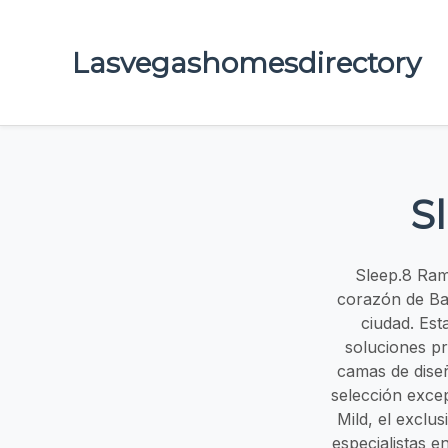
Lasvegashomesdirectory
S
Sleep.8 Ram
corazón de Bar
ciudad. Est
soluciones p
camas de dise
selección exce
Mild, el exclu
especialistas 