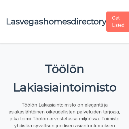
Get
Lasvegashomesdirectory
Listed
Töölön
Lakiasiaintoimisto
Töölön Lakiasiaintoimisto on elegantti ja
asiakaslähtöinen oikeudellisten palveluiden tarjoaja,
joka toimii Töölön arvostetussa miljöössä. Toimisto
yhdistää syvällisen juridisen asiantuntemuksen