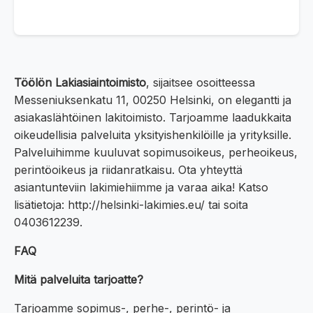
Töölön Lakiasiaintoimisto
, sijaitsee osoitteessa
Messeniuksenkatu 11, 00250 Helsinki, on elegantti ja
asiakaslähtöinen lakitoimisto. Tarjoamme laadukkaita
oikeudellisia palveluita yksityishenkilöille ja yrityksille.
Palveluihimme kuuluvat sopimusoikeus, perheoikeus,
perintöoikeus ja riidanratkaisu. Ota yhteyttä
asiantunteviin lakimiehiimme ja varaa aika! Katso
lisätietoja: http://helsinki-lakimies.eu/ tai soita
0403612239.
FAQ
Mitä palveluita tarjoatte?
Tarjoamme sopimus-, perhe-, perintö- ja