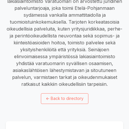
lakiasiaintoimisto Varatuomari on arvostettu juridinen
palveluntarjoaja, joka toimii Etelä-Pohjanmaan
sydämessä vankalla ammattitaidolla ja
tuomioistuinkokemuksella. Tarjoten korkeatasoisia
oikeudellisia palveluita, kuten yritysjuridiikkaa, perhe-
ja perintöoikeudellista neuvontaa sekä sopimus- ja
kiinteistöasioiden hoitoa, toimisto palvelee sekä
yksityishenkilöitä että yrityksiä. Seinäjoen
elinvoimaisessa ympäristössä lakiasiaintoimisto
yhdistää varatuomarin syvällisen osaamisen,
asiakaslähtöisen lähestymistavan ja sitoutuneen
palvelun, varmistaen tarkat ja oikeudenmukaiset
ratkaisut kaikkiin oikeudellisiin tarpeisiin.
←
Back to directory