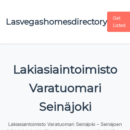
Get
Lasvegashomesdirectory
Listed
Lakiasiaintoimisto
Varatuomari
Seinäjoki
Lakiasiaintoimisto Varatuomari Seinäjoki – Seinäjoen